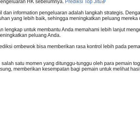
 pengeluaran HK sebelumnya.
Prediksi Top Jitu
l dan information pengeluaran adalah langkah strategis. Deng
uhan yang lebih baik, sehingga meningkatkan peluang mereka u
uan lengkap untuk membantu Anda memahami lebih lanjut menge
meningkatkan peluang Anda.
diksi ombewok bisa memberikan rasa kontrol lebih pada pema
alah satu momen yang ditunggu-tunggu oleh para pemain togel.
sung, memberikan kesempatan bagi pemain untuk melihat hasil