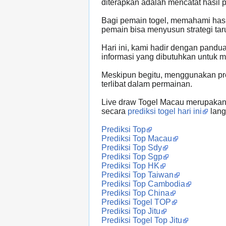
diterapkan adalah mencatat hasil
Bagi pemain togel, memahami hasi
pemain bisa menyusun strategi tar
Hari ini, kami hadir dengan pand
informasi yang dibutuhkan untuk 
Meskipun begitu, menggunakan pre
terlibat dalam permainan.
Live draw Togel Macau merupakan s
secara
prediksi togel hari ini
lang
Prediksi Top
Prediksi Top Macau
Prediksi Top Sdy
Prediksi Top Sgp
Prediksi Top HK
Prediksi Top Taiwan
Prediksi Top Cambodia
Prediksi Top China
Prediksi Togel TOP
Prediksi Top Jitu
Prediksi Togel Top Jitu