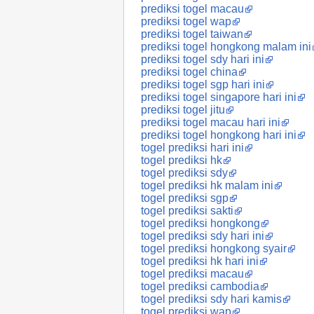
prediksi togel macau
prediksi togel wap
prediksi togel taiwan
prediksi togel hongkong malam ini
prediksi togel sdy hari ini
prediksi togel china
prediksi togel sgp hari ini
prediksi togel singapore hari ini
prediksi togel jitu
prediksi togel macau hari ini
prediksi togel hongkong hari ini
togel prediksi hari ini
togel prediksi hk
togel prediksi sdy
togel prediksi hk malam ini
togel prediksi sgp
togel prediksi sakti
togel prediksi hongkong
togel prediksi sdy hari ini
togel prediksi hongkong syair
togel prediksi hk hari ini
togel prediksi macau
togel prediksi cambodia
togel prediksi sdy hari kamis
togel prediksi wap