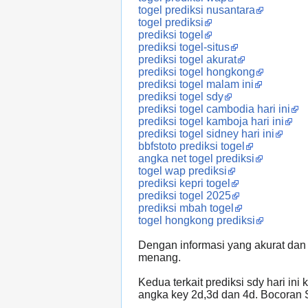
togel prediksi nusantara
togel prediksi
prediksi togel
prediksi togel-situs
prediksi togel akurat
prediksi togel hongkong
prediksi togel malam ini
prediksi togel sdy
prediksi togel cambodia hari ini
prediksi togel kamboja hari ini
prediksi togel sidney hari ini
bbfstoto prediksi togel
angka net togel prediksi
togel wap prediksi
prediksi kepri togel
prediksi togel 2025
prediksi mbah togel
togel hongkong prediksi
Dengan informasi yang akurat da
menang.
Kedua terkait prediksi sdy hari i
angka key 2d,3d dan 4d. Bocoran S