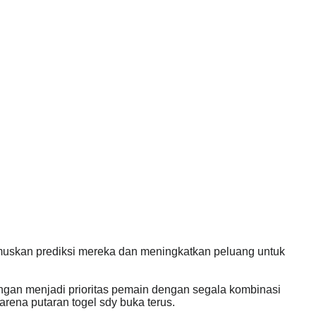
uskan prediksi mereka dan meningkatkan peluang untuk
tungan menjadi prioritas pemain dengan segala kombinasi
rena putaran togel sdy buka terus.