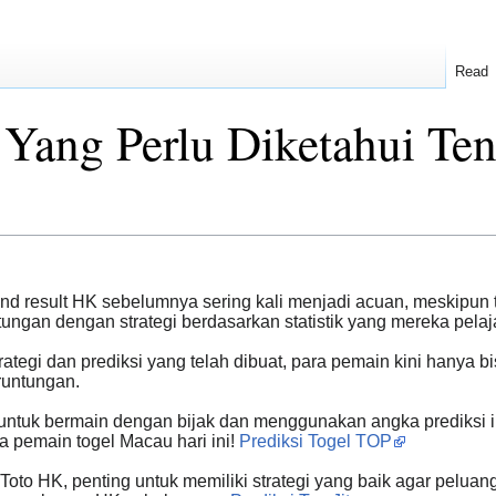
Read
Yang Perlu Diketahui Tent
end result HK sebelumnya sering kali menjadi acuan, meskipun
ngan dengan strategi berdasarkan statistik yang mereka pelaja
ategi dan prediksi yang telah dibuat, para pemain kini hanya
runtungan.
 untuk bermain dengan bijak dan menggunakan angka prediksi in
pemain togel Macau hari ini!
Prediksi Togel TOP
oto HK, penting untuk memiliki strategi yang baik agar peluang