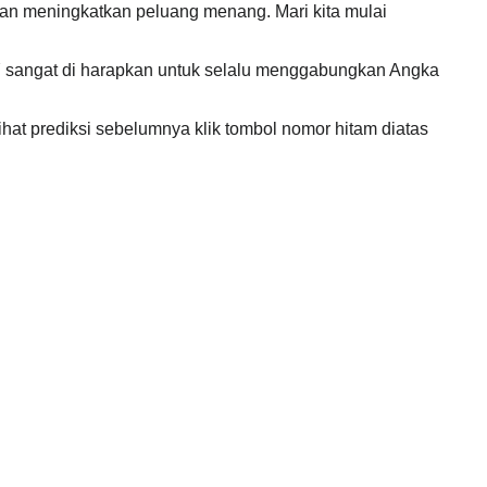
dan meningkatkan peluang menang. Mari kita mulai
EY sangat di harapkan untuk selalu menggabungkan Angka
hat prediksi sebelumnya klik tombol nomor hitam diatas